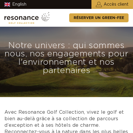
English
Accès client
RÉSERVER UN GREEN-FEE
Notre univers : qui sommes
nous, nos engagements pour
l'environnement et nos
partenaires
Avec Resonance Golf Collection, vivez le golf et
bien au-delà grâce à sa collection de parcours
d’exception et à ses hôtels de charme.
Reconnectez-vous à la nature dans les plus belles