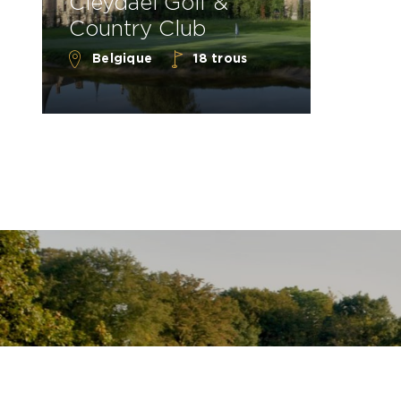
Cleydael Golf &
Country Club
Belgique
18 trous