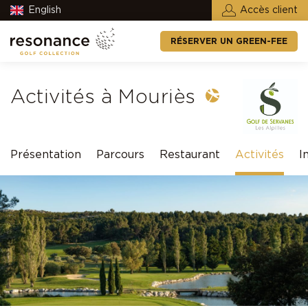
English
Accès client
RÉSERVER UN GREEN-FEE
Activités à Mouriès
Présentation
Parcours
Restaurant
Activités
I