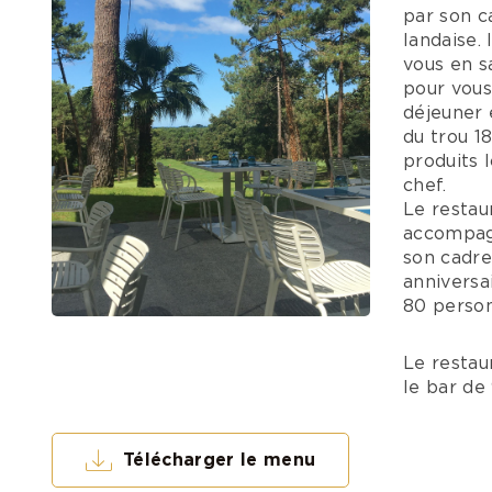
par son c
landaise.
vous en s
pour vous
déjeuner 
du trou 1
produits 
chef.
Le restau
accompagn
son cadre
anniversa
80 person
Le restau
le bar de
Télécharger le menu