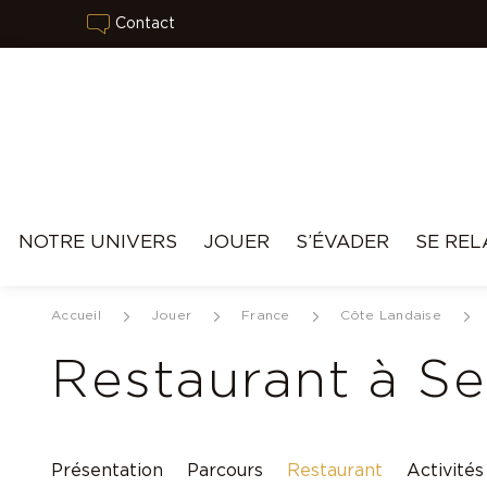
Contact
NOTRE UNIVERS
JOUER
S’ÉVADER
SE REL
Accueil
Jouer
France
Côte Landaise
Restaurant à S
Présentation
Parcours
Restaurant
Activités