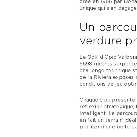
créé en 1966 par Donal
unique qui s’en dégage
Un parcou
verdure p
Le Golf d’Opio Valbonn
5698 mètres serpente 
challenge technique s
de la Riviera exposés 
conditions de jeu opti
Chaque trou présente s
réflexion stratégique
intelligent. Le parcou
en fait un terrain idé
profiter d’une belle p