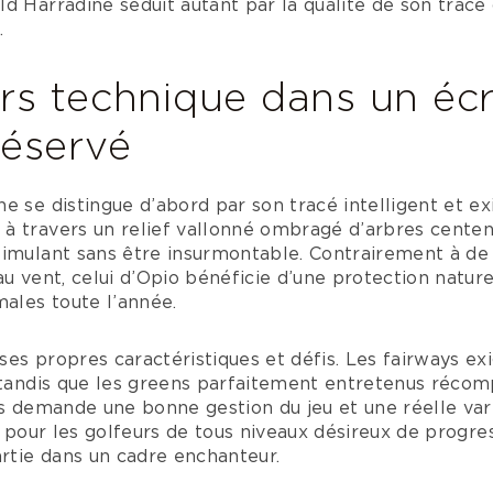
d Harradine séduit autant par la qualité de son trac
.
rs technique dans un écr
réservé
e se distingue d’abord par son tracé intelligent et ex
à travers un relief vallonné ombragé d’arbres centena
timulant sans être insurmontable. Contrairement à d
au vent, celui d’Opio bénéficie d’une protection nature
males toute l’année.
es propres caractéristiques et défis. Les fairways exi
, tandis que les greens parfaitement entretenus récom
rs demande une bonne gestion du jeu et une réelle var
al pour les golfeurs de tous niveaux désireux de prog
artie dans un cadre enchanteur.