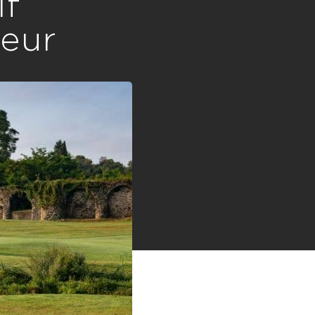
lf
neur