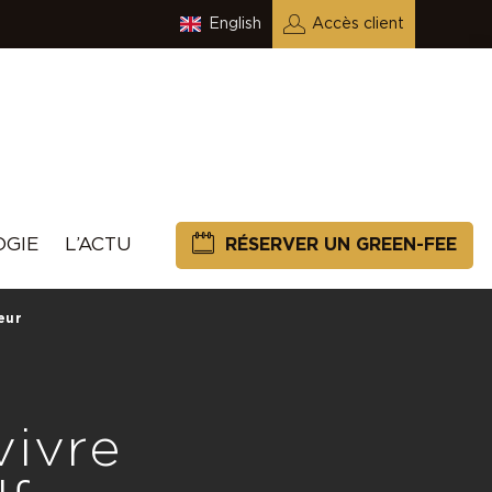
English
Accès client
OGIE
L’ACTU
RÉSERVER UN GREEN-FEE
eur
vivre