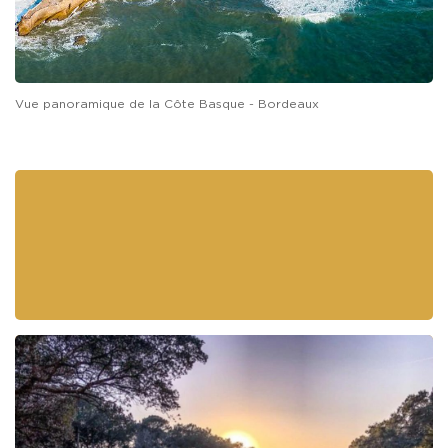
La Côte Basque - Bordeaux
Contrairement à la Provence,
la région de la
Côte Basque et Bordeaux
a un climat doux toute
l’année, avec ses paysages de hautes forêts
verdoyantes, ses landes sèches, ses hautes
vagues et ses longues plages atlantiques. Cette
région à la nature sauvage est connue pour
ses
parcours de golf exceptionnels
comme
notamment celui de
Seignosse
, un parcours
18-
trous
niché entre pins maritimes et dunes, à
quelques kilomètres de l’Océan Atlantique et
situé à 35 minutes au nord de Biarritz, près de
Hossegor.