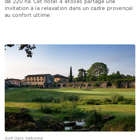
Vivez l’expérience de la Riviera
Si vous recherchez un Golf authentique entre
mer et montagne situé à
distance égale
de
Cannes, Nice et Grasse
légèrement vallonné et
ombragé avec des arbres centenaires, le
Golf
d’
Opio
Valbonne
saura séduire les joueurs de
golf.
Pour agrémenter son séjour
golfique
sur la
Côte d’Azur
, le
Château de la Bégude
vous
accueille au cœur d’un splendide domaine naturel
de 220 ha.
Cet hôtel 4 étoiles partage une
invitation à la relaxation dans un cadre provençal
au confort ultime.