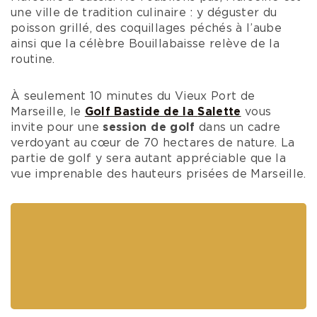
Trou 6 du Golf de Servanes
Cap sur la ville du soleil : Marseille
Visiter la
Provence
ne peut être faire sans faire
une halte dans la ville incontournable du
farniente, de la mer, de l’art de vivre à
la
provençale
:
nous parlons bel et bien de
Marseille
!
Cette ville regorge d’un
patrimoine
culturel
avec, par exemple la Vielle Major, Edifice