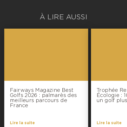
joueurs.
La Côte d’Opale est une destination
prestigieuse plébiscitée par les
anglais
et belges
en raison de sa proximité.
Les Anglais ont
débarqué avec ce sport pour en faire un endroit
historique et profiter du charme de ces anciens
golfs.
Ce haut lieu du golf est apprécié par sa
diversité de parcours, entre trous vallonnés, pins
et océan, cette région offre un véritable terrain
jeu pour les golfeurs en quête de défis grandeur
nature !