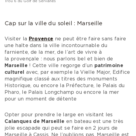
Avant ou après votre dégustation, vous pouvez
faire une
partie de golf
au
Golf de
Servanes
ou
tout simplement vous détendre au club house à
la Bergerie des Alpilles.
Ce havre de paix vous
dépaysera sans doute par son charme et
authenticité.
Être entouré par les roches
blanches des Alpilles et au milieu des 400 pieds
d’oliviers fait vivre un moment hors du commun.
Vue aérienne du Golf de Servanes