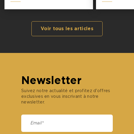
Que vous soyez golfeur juilletiste ou aoûtien, le
Golf des Yvelines
situé en région parisienne, est
ouvert tout l’été et accueille les golfeurs avec
deux parcours d’exception qui raviront autant les
golfeurs confirmés que les débutants.
Partagez cet article
Lien
Facebook
LinkedIn
Twitter