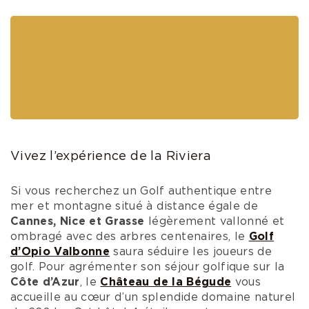
Nos parcours d’exception offrent des paysages
de cartes postales où il est plaisant de jouer au
golf tant comme golfeur confirmé
que
débutant
.
Le
Golf de la Sainte Baume
propose un
Parcours Compact
qui se compose
de 6 trous
– PAR 18 –
de 55 m
à
95 m.
Ce nouvel
espace a été créé pour que tous les joueurs
puissent s’entraîner, s’échauffer ou progresser.