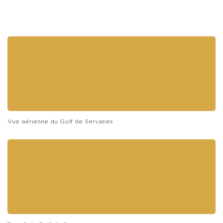
dégustation des vins
de 3 couleurs gorgés de
soleil et de générosité.