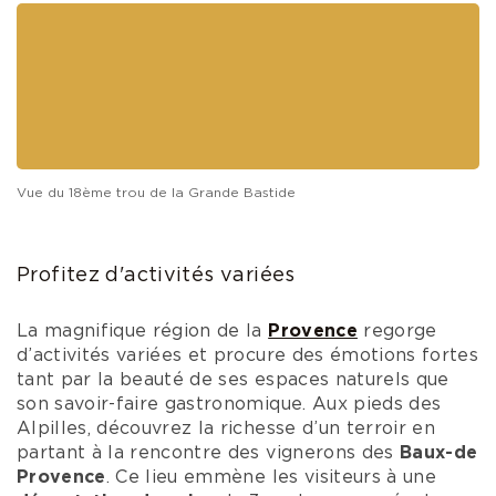
Vue de la terrasse du Château de la Bégude****
Jouer
au
Golf de la Grande Bastide
est
également très appréciable par sa situation
géographique et son parcours de référence au
pied des collines de l’arrière-pays niçois.
Au cœur
d’un site naturel légèrement
vallonné
, le parcours
de golf offre un
panorama exceptionnel sur
Grasse, la région emblématique des parfums
.