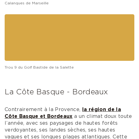
magnifique classé aux titres des monuments
Historique, ou encore la Préfecture, le Palais du
Pharo, le Palais Longchamp ou encore la mer
pour un moment de détente
Opter pour prendre le large en visitant les
Calanques de Marseille
en bateau est
une très
jolie
escapade qui peut se faire en 2 jours de
Marseille à Cassis.
Ne l’oublions pas, Marseille est
une ville de tradition culinaire :
y déguster du
poisson grillé, des coquillages péchés à l’aube
ainsi que la célèbre Bouillabaisse relève de la
routine.
À
seulement 10 minutes du
Vieux Port
de
Marseille, le
Golf Bastide de la
Salette
vous
invite pour une
session de golf
dans un cadre
verdoyant au cœur de 70 hectares de nature.
La
partie de golf y sera autant appréciable que la