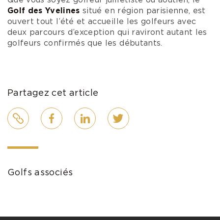
Parmi les 100 meilleurs parcours selon
Golf
World
, le
Golf du
Touquet
et le
Golf
d’
Hardelot
font partie des golfs les plus anciens
et prestigieux de France !
Le parcours 18 trous La
Mer, au golf du
Touquet
, a été élu 7e meilleur et
le parcours 18 trous Les Pins, aux Golfs
d’
Hardelot
, a lui été élu 10e de France !
Ces deux
golfs ont été dessinés dans les années 1930 par
de grands architectes qui ont diversifié les
parcours selon les différents niveaux de jeu des