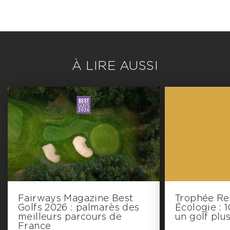
À LIRE AUSSI
Fairways Magazine Best
Trophée Re
Golfs 2026 : palmarès des
Écologie : 
meilleurs parcours de
un golf plu
France