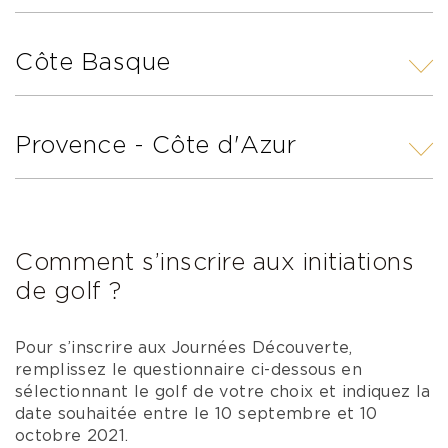
Côte Basque
Le Touquet Golf Resort
Golfs d’Hardelot
Provence - Côte d'Azur
Golf de Seignosse
Golf de la Grande Bastide
Comment s’inscrire aux initiations
Golf de Servanes
de golf ?
Golf Sainte Baume
Bastide de la Salette
Pour s’inscrire aux Journées Découverte,
remplissez le questionnaire ci-dessous en
Golf d’Opio Valbonne
sélectionnant le golf de votre choix et indiquez la
date souhaitée entre le 10 septembre et 10
octobre 2021.